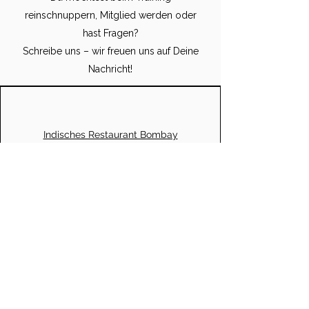
reinschnuppern, Mitglied werden oder
hast Fragen?
Schreibe uns – wir freuen uns auf Deine
Nachricht!
Indisches Restaurant Bombay
Anton-Ullrich-Straße 47
98617 Meiningen
schachklub-theaterstadt-
meiningen@gmx.de
Kindertraining
Jeden Mittwoch von 17 bis 18 Uhr
(während den Schulferien kein